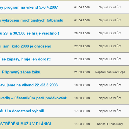
vý program na víkend 5.-6.4.2007
01.04.2008
Napsal Karel Šot
í vykročení mochtínských fotbalistů
01.04.2008
Napsal Karel Šot
u 29. a 30.3.08 se hraje všechno !
28.03.2008
Napsal Karel Šot
í jarní kolo 2008 je ohroženo
27.03.2008
Napsal Karel Šot
 se zápasy, hraje jen dorost!
21.03.2008
Napsal Karel Šot
Přípravný zápas žáků.
21.03.2008
Napsal Stanislav Bejvl
ravujeme na víkend 22.-23.3.2008
18.03.2008
Napsal Karel Šot
ovedly – účastníkům patří poděkování!
18.03.2008
Napsal Karel Šot
Muži a dorostenci vyhráli
17.03.2008
Napsal Karel Šot
STŘĚDĚNÍ MUŽŮ V PLÁNICI
14.03.2008
Napsal Luboš Nový