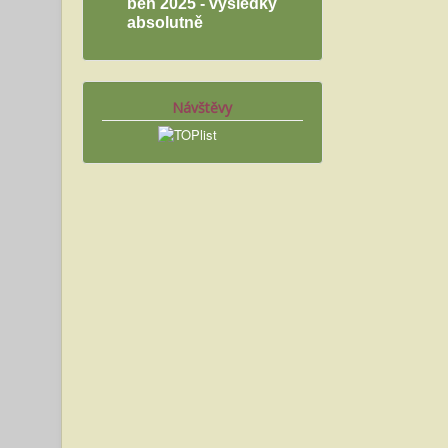
běh 2025 - výsledky
absolutně
Návštěvy