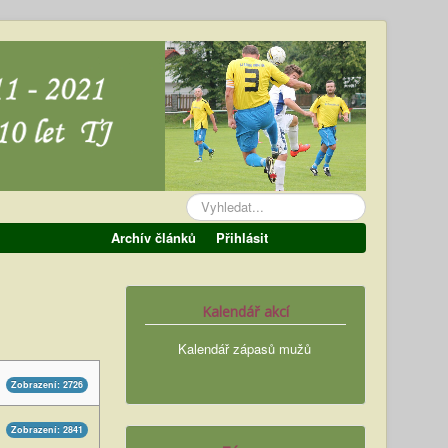
Vyhledávání...
Archív článků
Přihlásit
Kalendář akcí
Kalendář zápasů mužů
Zobrazení: 2726
Zobrazení: 2841