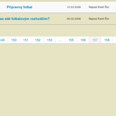
Přípravný fotbal
10.03.2008
Napsal Karel Šot
se stát fotbalovým rozhodčím?
06.03.2008
Napsal Karel Šot
149
150
151
152
153
...
155
156
157
158