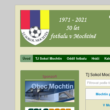
Úvod
TJ Sokol Mochtín
Oddíl fotbalu
Hráči
Kal
TJ Sokol Moc
Sponzoři
Filtrovat podle ti
Mochtín p
V Mo