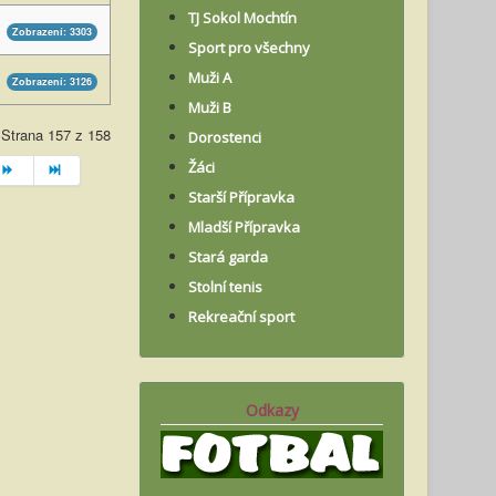
TJ Sokol Mochtín
Zobrazení: 3303
Sport pro všechny
Muži A
Zobrazení: 3126
Muži B
Strana 157 z 158
Dorostenci
Žáci
Starší Přípravka
Mladší Přípravka
Stará garda
Stolní tenis
Rekreační sport
Odkazy