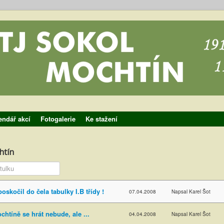
endář akcí
Fotogalerie
Ke stažení
htín
tulku
oskočil do čela tabulky I.B třídy !
07.04.2008
Napsal Karel Šot
chtíně se hrát nebude, ale ...
04.04.2008
Napsal Karel Šot