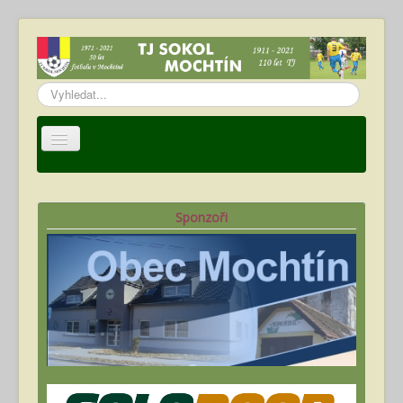
Vyhledávání...
Úvod
TJ Sokol Mochtín
Sponzoři
Oddíl fotbalu
Hráči
Kalendář akcí
Fotogalerie
Ke stažení