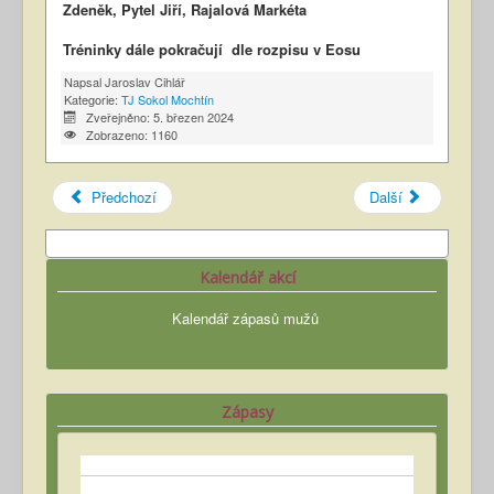
Zdeněk, Pytel Jiří, Rajalová Markéta
Tréninky dále pokračují dle rozpisu v Eosu
Napsal
Jaroslav Cihlář
Kategorie:
TJ Sokol Mochtín
Zveřejněno: 5. březen 2024
Zobrazeno: 1160
Předchozí
Další
Kalendář akcí
Kalendář zápasů mužů
Zápasy