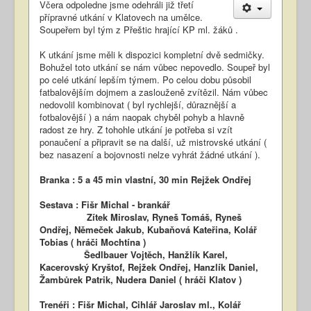
Včera odpoledne jsme odehráli již třetí
přípravné utkání v Klatovech na umělce.
Soupeřem byl tým z Přeštic hrající KP ml. žáků .
K utkání jsme měli k dispozici kompletní dvě sedmičky.
Bohužel toto utkání se nám vůbec nepovedlo. Soupeř byl
po celé utkání lepším týmem. Po celou dobu působil
fatbalovějším dojmem a zaslouženě zvítězil. Nám vůbec
nedovolil kombinovat ( byl rychlejší, důraznější a
fotbalovější ) a nám naopak chyběl pohyb a hlavně
radost ze hry. Z tohohle utkání je potřeba si vzít
ponaučení a připravit se na další, už mistrovské utkání (
bez nasazení a bojovnosti nelze vyhrát žádné utkání ).
Branka : 5 a 45 min vlastní, 30 min Rejžek Ondřej
Sestava : Fišr Michal - brankář
Zítek Miroslav, Ryneš Tomáš, Ryneš
Ondřej, Němeček Jakub, Kubaňová Kateřina, Kolář
Tobias ( hráči Mochtína )
Šedlbauer Vojtěch, Hanžlík Karel,
Kacerovský Kryštof, Rejžek Ondřej, Hanzlík Daniel,
Žambůrek Patrik, Nudera Daniel ( hráči Klatov )
Trenéři : Fišr Michal, Cihlář Jaroslav ml., Kolář