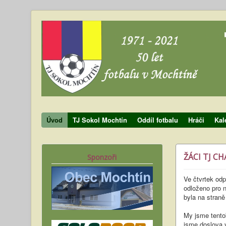
Úvod
TJ Sokol Mochtín
Oddíl fotbalu
Hráči
Kal
ŽÁCI TJ CH
Sponzoři
Ve čtvrtek odp
odloženo pro n
byla na stran
My jsme tentok
jsme doslova v