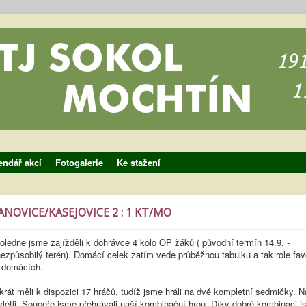
endář akcí
Fotogalerie
Ke stažení
ANOVICE/KASEJOVICE 2 : 1 KT/MO
oledne jsme zajížděli k dohrávce 4 kolo OP žáků ( původní termín 14.9. -
ezpůsobilý terén). Domácí celek zatím vede průběžnou tabulku a tak role fav
ě domácích.
rát měli k dispozici 17 hráčů, tudíž jsme hráli na dvě kompletní sedmičky. 
létli. Soupeře jsme přehrávali naší kombinační hrou. Díky dobré kombinaci j