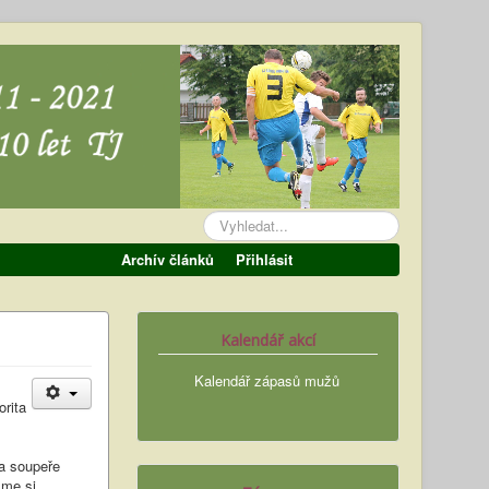
Vyhledávání...
Archív článků
Přihlásit
Kalendář akcí
Kalendář zápasů mužů
orita
Na soupeře
sme si