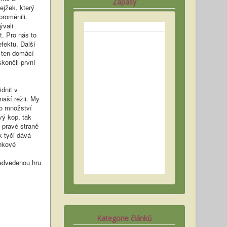
Zápasy
ejžek, který
roměnili.
ývali
t. Pro nás to
fektu. Další
a ten domácí
končil první
dnit v
naší režii. My
ho množství
vý kop, tak
 pravé straně
k tyči dává
nkové
ředvedenou hru
Kategorie článků