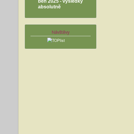
běh 2025 - výsledky
absolutně
Návštěvy