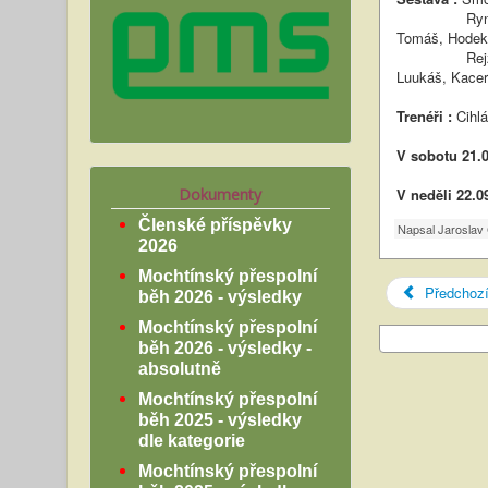
Ryneš Ondře
Tomáš, Hodek 
Rejžek Ondře
Luukáš, Kacer
Trenéři :
Cihlá
V sobotu 21.0
Dokumenty
V neděli 22.0
Členské příspěvky
Napsal
Jaroslav 
2026
Mochtínský přespolní
Předchoz
běh 2026 - výsledky
Mochtínský přespolní
běh 2026 - výsledky -
absolutně
Mochtínský přespolní
běh 2025 - výsledky
dle kategorie
Mochtínský přespolní