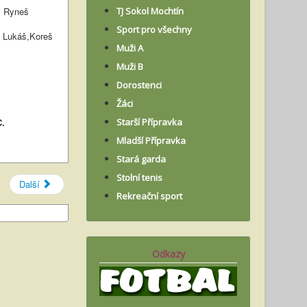
 Ryneš
TJ Sokol Mochtín
Sport pro všechny
 Lukáš,Koreš
Muži A
Muži B
Dorostenci
Žáci
C.
Starší Přípravka
Mladší Přípravka
Stará garda
Stolní tenis
Další
Rekreační sport
Odkazy