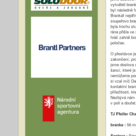
vytvářeli bran
byl následně 
Brankář nejdří
soupeřovo bran
byla trochu st
rána přišla ve
hráč zahrál br
poločas.
O přestávce js
zakončení, pro
jsme doslova 
šancí, které j
nemůžeme pomý
si vzal míč Da
kontaktní bra
příležitosti, 
Nezbývá nám ni
v poli a douf
TJ Pfeifer Ch
branka :
56 mo
Sestava :
Smol