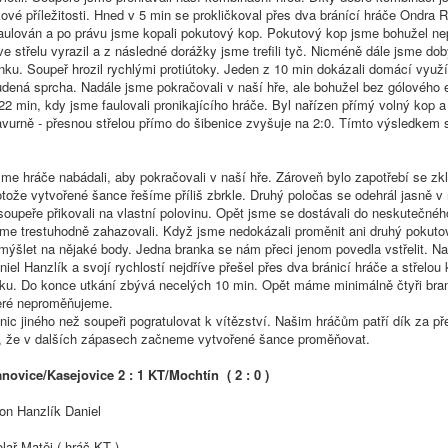
kové příležitosti. Hned v 5 min se prokličkoval přes dva bránící hráče Ondra R
faulován a po právu jsme kopali pokutový kop. Pokutový kop jsme bohužel nep
ve střelu vyrazil a z následné dorážky jsme trefili tyč. Nicméně dále jsme dob
ku. Soupeř hrozil rychlými protiútoky. Jeden z 10 min dokázali domácí využí
udená sprcha. Nadále jsme pokračovali v naší hře, ale bohužel bez gólového e
 22 min, kdy jsme faulovali pronikajícího hráče. Byl nařízen přímý volný kop 
avurně - přesnou střelou přímo do šibenice zvyšuje na 2:0. Tímto výsledkem s
me hráče nabádali, aby pokračovali v naší hře. Zároveň bylo zapotřebí se zkli
tože vytvořené šance řešíme příliš zbrkle. Druhý poločas se odehrál jasně v 
soupeře přikovali na vlastní polovinu. Opět jsme se dostávali do neskutečné
sme trestuhodně zahazovali. Když jsme nedokázali proměnit ani druhý pokuto
šlet na nějaké body. Jedna branka se nám přeci jenom povedla vstřelit. Na
niel Hanzlík a svojí rychlostí nejdříve přešel přes dva bránicí hráče a střelou 
nku. Do konce utkání zbývá necelých 10 min. Opět máme minimálně čtyři bra
které neproměňujeme.
c jiného než soupeři pogratulovat k vítězství. Našim hráčům patří dík za p
at, že v dalších zápasech začneme vytvořené šance proměňovat.
anovice/Kasejovice 2 : 1 KT/Mochtín ( 2 : 0 )
n Hanzlík Daniel
ař Matěj ( hráč KT )