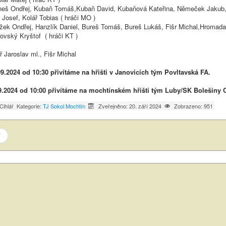
j, Kubaň Tomáš,Kubaň David, Kubaňová Kateřina, Němeček Jakub,
Josef, Kolář Tobias ( hráči MO )
j, Hanzlík Daniel, Bureš Tomáš, Bureš Lukáš, Fišr Michal,Hromada
ovský Kryštof ( hráči KT )
ř Jaroslav ml., Fišr Michal
9.2024 od 10:30 přivítáme na hřišti v Janovicích tým Povltavská FA.
9.2024 od 10:00 přivítáme na mochtínském hřišti tým Luby/SK Bolešiny 
Cihlář
Kategorie:
TJ Sokol Mochtín
Zveřejněno: 20. září 2024
Zobrazeno: 951
í