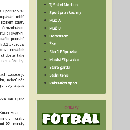
TJ Sokol Mochtín
su pokračovali
Sport pro všechny
akopávání míčů
Muži A
rizikem ztráty
tné rozehrávce
Muži B
tující svatyni.
Dorostenci
dařilo podruhé
Žáci
h 3:1 zvyšoval
objevit nováček
Starší Přípravka
ut dostal také
Mladší Přípravka
nezasáhl, byl
Stará garda
lších zápasů je
Stolní tenis
itu, neboť nás
Rekreační sport
již celý zápas
otka Jan a jako
Odkazy
, Bauer Adam –
minuty Horský
(od 82. minuty