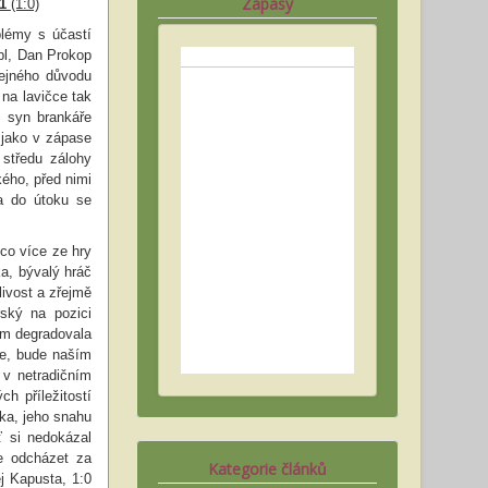
Zápasy
:1
(1:0)
blémy s účastí
pl, Dan Prokop
tejného důvodu
na lavičce tak
, syn brankáře
 jako v zápase
 středu zálohy
kého, před nimi
 a do útoku se
ěco více ze hry
a, bývalý hráč
ivost a zřejmě
ský na pozici
šem degradovala
je, bude naším
 v netradičním
h příležitostí
ka, jeho snahu
ť si nedokázal
e odcházet za
Kategorie článků
ěj Kapusta, 1:0