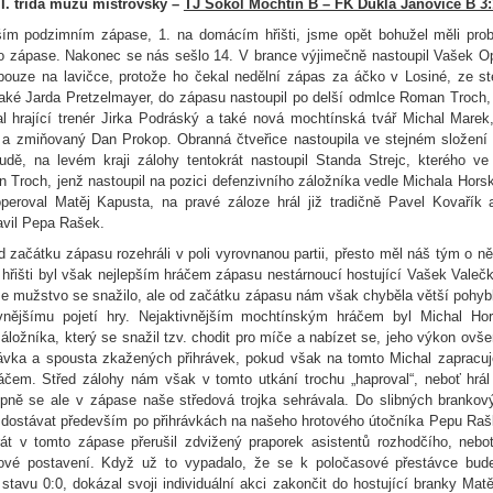
III. třída mužů mistrovsky –
TJ Sokol Mochtín B – FK Dukla Janovice B 3
ším podzimním zápase, 1. na domácím hřišti, jsme opět bohužel měli pro
o zápase. Nakonec se nás sešlo 14. V brance výjimečně nastoupil Vašek O
 pouze na lavičce, protože ho čekal nedělní zápas za áčko v Losiné, ze s
také Jarda Pretzelmayer, do zápasu nastoupil po delší odmlce Roman Troch, 
l hrající trenér Jirka Podráský a také nová mochtínská tvář Michal Marek
a zmiňovaný Dan Prokop. Obranná čtveřice nastoupila ve stejném složení
dě, na levém kraji zálohy tentokrát nastoupil Standa Strejc, kterého ve
 Troch, jenž nastoupil na pozici defenzivního záložníka vedle Michala Hors
peroval Matěj Kapusta, na pravé záloze hrál již tradičně Pavel Kovařík
avil Pepa Rašek.
 začátku zápasu rozehráli v poli vyrovnanou partii, přesto měl náš tým o n
 hřišti byl však nejlepším hráčem zápasu nestárnoucí hostující Vašek Valečk
e mužstvo se snažilo, ale od začátku zápasu nám však chyběla větší pohybl
ivnějšímu pojetí hry. Nejaktivnějším mochtínským hráčem byl Michal Hor
áložníka, který se snažil tzv. chodit pro míče a nabízet se, jeho výkon ov
ávka a spousta zkažených přihrávek, pokud však na tomto Michal zapracu
áčem. Střed zálohy nám však v tomto utkání trochu „haproval“, neboť hrál
upně se ale v zápase naše středová trojka sehrávala. Do slibných brankovýc
 dostávat především po přihrávkách na našeho hrotového útočníka Pepu Raš
t v tomto zápase přerušil zdvižený praporek asistentů rozhodčího, nebo
jdové postavení. Když už to vypadalo, že se k poločasové přestávce bud
tavu 0:0, dokázal svoji individuální akci zakončit do hostující branky Mat