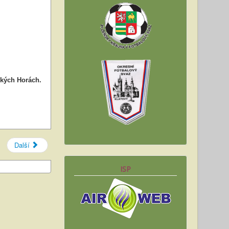
ských Horách.
Další
ISP