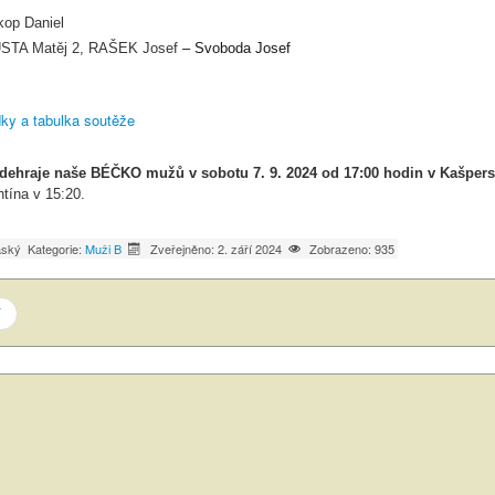
kop Daniel
STA Matěj 2, RAŠEK Josef
– Svoboda Josef
dky a tabulka soutěže
odehraje naše BÉČKO mužů v sobotu 7. 9. 2024 od 17:00 hodin v Kašper
tína v 15:20.
áský
Kategorie:
Muži B
Zveřejněno: 2. září 2024
Zobrazeno: 935
í