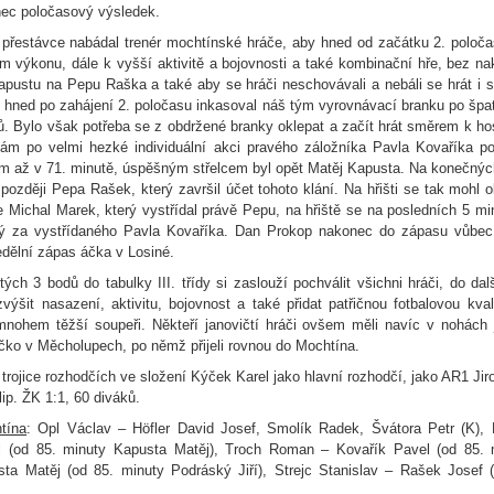
nec poločasový výsledek.
přestávce nabádal trenér mochtínské hráče, aby hned od začátku 2. poloča
m výkonu, dále k vyšší aktivitě a bojovnosti a také kombinační hře, bez n
apustu na Pepu Raška a také aby se hráči neschovávali a nebáli se hrát i s 
 hned po zahájení 2. poločasu inkasoval náš tým vyrovnávací branku po špa
. Bylo však potřeba se z obdržené branky oklepat a začít hrát směrem k hos
m po velmi hezké individuální akci pravého záložníka Pavla Kovaříka po
m až v 71. minutě, úspěšným střelcem byl opět Matěj Kapusta. Na konečnýc
později Pepa Rašek, který završil účet tohoto klání. Na hřišti se tak mohl 
 Michal Marek, který vystřídal právě Pepu, na hřiště se na posledních 5 min
ký za vystřídaného Pavla Kovaříka. Dan Prokop nakonec do zápasu vůbec 
edělní zápas áčka v Losiné.
tých 3 bodů do tabulky III. třídy si zaslouží pochválit všichni hráči, do da
výšit nasazení, aktivitu, bojovnost a také přidat patřičnou fotbalovou kval
 mnohem těžší soupeři. Někteří janovičtí hráči ovšem měli navíc v nohách 
čko v Měcholupech, po němž přijeli rovnou do Mochtína.
 trojice rozhodčích ve složení Kýček Karel jako hlavní rozhodčí, jako AR1 Jir
ip. ŽK 1:1, 60 diváků.
tína
: Opl Václav – Höfler David Josef, Smolík Radek, Švátora Petr (K)
l (od 85. minuty Kapusta Matěj), Troch Roman – Kovařík Pavel (od 85. 
sta Matěj (od 85. minuty Podráský Jiří), Strejc Stanislav – Rašek Josef 