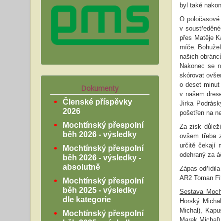
byl také nako
O poločasové 
v soustředěné
přes Matěje K
míče. Bohužel
našich obránců
Nakonec se ná
skórovat ovše
o deset minut 
Dokumenty
v našem drese
Členské příspěvky
Jirka Podrás
2026
pošetřen na n
Mochtínský přespolní
Za zisk důleži
běh 2026 - výsledky
ovšem třeba z
určitě čekají
Mochtínský přespolní
odehraný za á
běh 2026 - výsledky -
absolutně
Zápas odřídila
AR2 Toman Fil
Mochtínský přespolní
běh 2025 - výsledky
Sestava Moch
dle kategorie
Horský Micha
Michal), Kapu
Mochtínský přespolní
Marek Michal)