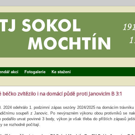
endář akcí
Fotogalerie
Ke stažení
béčko zvítězilo i na domácí půdě proti Janovicím B 3:1
8. 2024 odehrálo 1. podzimní zápas sezóny 2024/2025 na domácím trávníku
radičnímu soupeři z Janovic. Po nevýrazném výkonu obou protivníků se na
odařilo urvat povinné 3 body, výkon je však třeba do příštích zápasů ještě
y se rozhodně počítají.