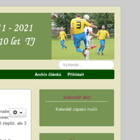
Vyhledávání...
Archív článků
Přihlásit
Kalendář akcí
Kalendář zápasů mužů
 naše
konec
 zlepšit, ale 3