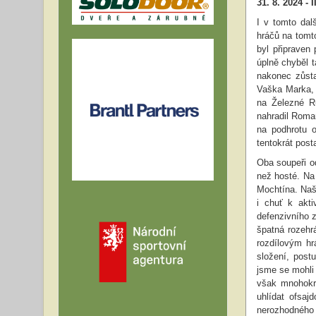
31. 8. 2024 - 
I v tomto dal
hráčů na tomt
byl připraven
úplně chyběl 
nakonec zůsta
Vaška Marka, 
na Železné Ru
nahradil Roman
na podhrotu o
tentokrát post
Oba soupeři od
než hosté. Na
Mochtína. Naš
i chuť k akt
defenzivního z
špatná rozehr
rozdílovým hr
složení, post
jsme se mohli
však mnohokrá
uhlídat ofsa
nerozhodného s