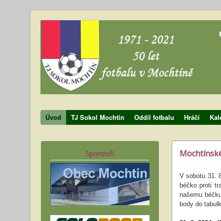
Úvod
TJ Sokol Mochtín
Oddíl fotbalu
Hráči
Kal
Mochtínské 
Sponzoři
V sobotu 31. 
béčko proti t
našemu béčku p
body do tabulk