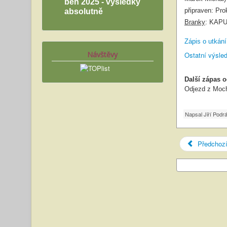
běh 2025 - výsledky
připraven: Pro
absolutně
Branky
: KAPU
Zápis o utkání
Návštěvy
Ostatní výsle
Další zápas 
Odjezd z Moch
Napsal
Jiří Podr
Předchoz