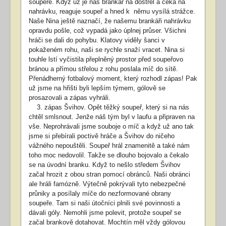
soupeře. Když už je náš brankář na dostřel a čeká na
nahrávku, reaguje soupeř a hned k
němu vysílá strážce.
Naše Nina ještě naznačí, že našemu brankáři nahrávku
opravdu pošle, což vypadá jako úplnej průser. Všichni
hráči se dali do pohybu. Klatovy viděly šanci v
pokaženém rohu, naši se rychle snaží vracet. Nina si
touhle lstí vyčistila přeplněný prostor před soupeřovo
bránou a přímou střelou z rohu poslala míč do sítě.
Přenádherný fotbalový moment, který rozhodl zápas! Pak
už jsme na hřišti byli lepším týmem, gólově se
prosazovali a zápas vyhráli.
3. zápas Švihov. Opět těžký soupeř, který si na nás
chtěl smlsnout. Jenže náš tým byl v laufu a připraven na
vše. Neprohrávali jsme souboje o míč a když už ano tak
jsme si přebírali poctivě hráče a Švihov do ničeho
vážného nepouštěli. Soupeř hrál znamenitě a také nám
toho moc nedovolil. Takže se dlouho bojovalo a čekalo
se na úvodní branku. Když to nešlo středem Švihov
začal hrozit z obou stran pomocí obránců. Naši obránci
ale hráli famózně. Výtečně pokrývali tyto nebezpečné
průniky a posílaly míče do nezformované obrany
soupeře. Tam si naši útočníci plnili své povinnosti a
dávali góly. Nemohli jsme polevit, protože soupeř se
začal brankově dotahovat. Mochtín měl vždy gólovou