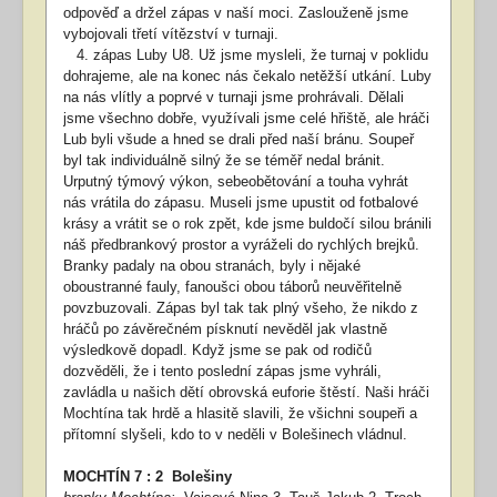
odpověď a držel zápas v naší moci. Zaslouženě jsme
vybojovali třetí vítězství v turnaji.
4. zápas Luby U8. Už jsme mysleli, že turnaj v poklidu
dohrajeme, ale na konec nás čekalo netěžší utkání. Luby
na nás vlítly a poprvé v turnaji jsme prohrávali. Dělali
jsme všechno dobře, využívali jsme celé hřiště, ale hráči
Lub byli všude a hned se drali před naší bránu. Soupeř
byl tak individuálně silný že se téměř nedal bránit.
Urputný týmový výkon, sebeobětování a touha vyhrát
nás vrátila do zápasu. Museli jsme upustit od fotbalové
krásy a vrátit se o rok zpět, kde jsme buldočí silou bránili
náš předbrankový prostor a vyráželi do rychlých brejků.
Branky padaly na obou stranách, byly i nějaké
oboustranné fauly, fanoušci obou táborů neuvěřitelně
povzbuzovali. Zápas byl tak tak plný všeho, že nikdo z
hráčů po závěrečném písknutí nevěděl jak vlastně
výsledkově dopadl. Když jsme se pak od rodičů
dozvěděli, že i tento poslední zápas jsme vyhráli,
zavládla u našich dětí obrovská euforie štěstí. Naši hráči
Mochtína tak hrdě a hlasitě slavili, že všichni soupeři a
přítomní slyšeli, kdo to v neděli v Bolešinech vládnul.
MOCHTÍN 7 : 2 Bolešiny