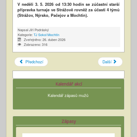
V neděli 3. 5. 2026 od 13:30 hodin se zúčastní starší
přípravka turnaje ve Strážově rovněž za účasti 4 týmů
(Strážov, Nýrsko, Pačejov a Mochtín).
Napsal
Jiří Podráský
Kategorie:
TJ Sokol Mochtín
Zveřejněno: 26. duben 2026
Zobrazeno: 316
Předchozí
Další
Kalendář akcí
Kalendář zápasů mužů
Zápasy