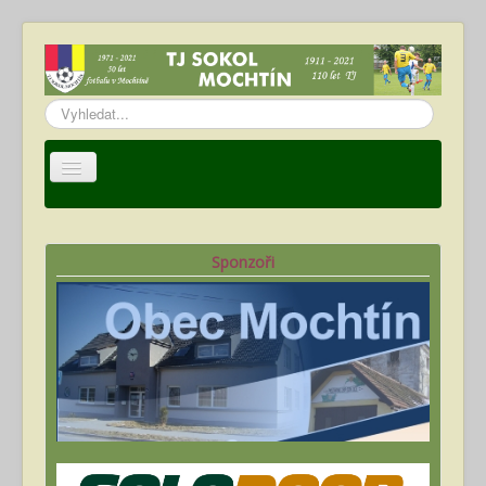
Vyhledávání...
Úvod
TJ Sokol Mochtín
Sponzoři
Oddíl fotbalu
Hráči
Kalendář akcí
Fotogalerie
Ke stažení