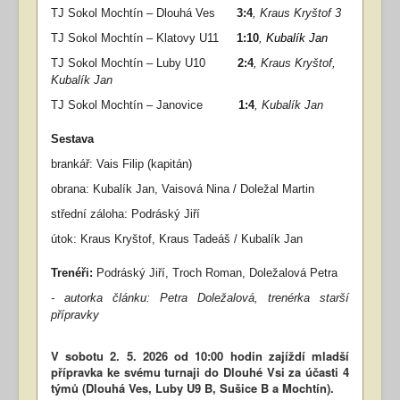
TJ Sokol Mochtín – Dlouhá Ves
3
:4
,
Kraus Kryštof 3
TJ Sokol Mochtín – Klatovy U11
1:10
,
Kubalík Jan
TJ Sokol Mochtín – Luby U10
2
:4
, Kraus Kryštof,
Kubalík Jan
TJ Sokol Mochtín – Janovice
1
:4
,
Kubalík Jan
Sestava
brankář: Vais Filip (kapitán)
obrana: Kubalík Jan, Vaisová Nina / Doležal Martin
střední záloha: Podráský Jiří
útok: Kraus Kryštof, Kraus Tadeáš / Kubalík Jan
Trenéři:
Podráský Jiří, Troch Roman, Doležalová Petra
- autorka článku: Petra Doležalová
, t
renérka starší
přípravky
V sobotu 2. 5. 2026 od 10:00 hodin zajíždí mladší
přípravka ke svému turnaji do Dlouhé Vsi za účasti 4
týmů (Dlouhá Ves, Luby U9 B, Sušice B a Mochtín).