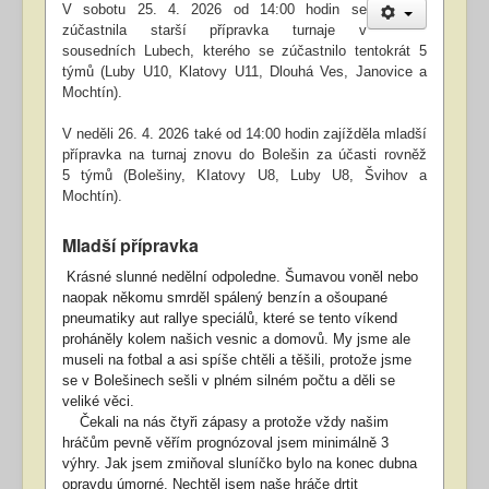
V sobotu 25. 4. 2026 od 14:00 hodin se
zúčastnila starší přípravka turnaje v
sousedních Lubech, kterého se zúčastnilo tentokrát 5
týmů (Luby U10, Klatovy U11, Dlouhá Ves, Janovice a
Mochtín).
V neděli 26. 4. 2026 také od 14:00 hodin zajížděla mladší
přípravka na turnaj znovu do Bolešin za účasti rovněž
5 týmů (Bolešiny, KIatovy U8, Luby U8, Švihov a
Mochtín).
Mladší přípravka
Krásné slunné nedělní odpoledne. Šumavou voněl nebo
naopak někomu smrděl spálený benzín a ošoupané
pneumatiky aut rallye speciálů, které se tento víkend
proháněly kolem našich vesnic a domovů. My jsme ale
museli na fotbal a asi spíše chtěli a těšili, protože jsme
se v Bolešinech sešli v plném silném počtu a děli se
veliké věci.
Čekali na nás čtyři zápasy a protože vždy našim
hráčům pevně věřím prognózoval jsem minimálně 3
výhry. Jak jsem zmiňoval sluníčko bylo na konec dubna
opravdu úmorné. Nechtěl jsem naše hráče drtit