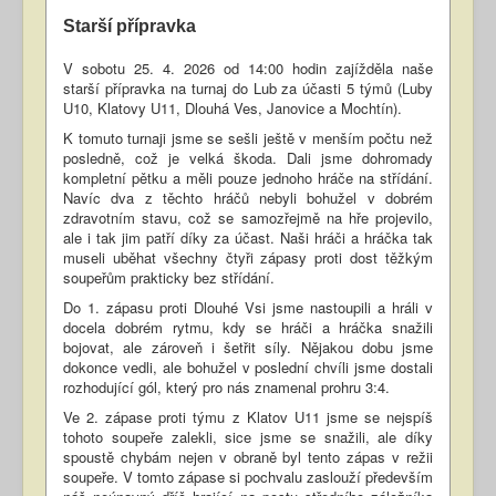
Starší přípravka
V sobotu 25. 4. 2026 od 14:00 hodin zajížděla naše
starší přípravka na turnaj do Lub za účasti 5 týmů (Luby
U10, Klatovy U11, Dlouhá Ves, Janovice a Mochtín).
K tomuto turnaji jsme se sešli ještě v menším počtu než
posledně, což je velká škoda. Dali jsme dohromady
kompletní pětku a měli pouze jednoho hráče na střídání.
Navíc dva z těchto hráčů nebyli bohužel v dobrém
zdravotním stavu, což se samozřejmě na hře projevilo,
ale i tak jim patří díky za účast. Naši hráči a hráčka tak
museli uběhat všechny čtyři zápasy proti dost těžkým
soupeřům prakticky bez střídání.
Do 1. zápasu proti Dlouhé Vsi jsme nastoupili a hráli v
docela dobrém rytmu, kdy se hráči a hráčka snažili
bojovat, ale zároveň i šetřit síly. Nějakou dobu jsme
dokonce vedli, ale bohužel v poslední chvíli jsme dostali
rozhodující gól, který pro nás znamenal prohru 3:4.
Ve 2. zápase proti týmu z Klatov U11 jsme se nejspíš
tohoto soupeře zalekli, sice jsme se snažili, ale díky
spoustě chybám nejen v obraně byl tento zápas v režii
soupeře. V tomto zápase si pochvalu zaslouží především