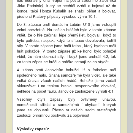
náš neúnavný dříč hrající na postu středního záložníka
Jirka Podráský, který se nechtěl vzdát a bojoval až do
konce, také Honza Kubalík se snažil běhat a bojovat,
přesto si Klatovy připsaly vysokou výhru 10:1.
Do 3. zápasu proti domácím Lubům U10 jsme vstoupili
velmi obezřetně. Na našich hráčích bylo v tomto zápase
vidět, že o hře začínali lépe přemýšlet, bojovali, když to
bylo potřeba, naopak, když to situace dovolovala, šetřili
síly. V tomto zápase jsme hráli fotbal, který bychom měli
hrát pokaždé. V tomto zápase již ke konci bylo bohužel
vidět, že nám dochází síly. I když jsme prohráli 4:2, tak
za tento zápas se hráči a hráčka nemají za co stydět.
4. zápas proti Janovicím bohužel již s fotbalem měl
společného málo. Snaha samozřejmě byla vidět, ale také
velká únava všech našich hráčů. Bohužel jsme začali
sklouzávat i na tenkou hranici nesportovního chování,
nehledě na počet faulů. Janovice zaslouženě vyhráli 4:1.
Všechny čtyři zápasy byly ovlivněny únavou,
nemožností střídat a samozřejmě i chybami, kterých
jsme se dopustili. Přesto si našich sedm statečných
zaslouží ohromnou pochvalu za bojovnost.
Výsledky zápasů: