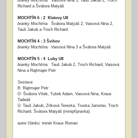
branky Mochtína:
Vaisová Nina 3, Tauš Jakub 2, Troch
Richard a Švátora Matyáš
MOCHTÍN 6 : 2 Klatovy U8
branky Mochtína:
Švátora Matyáš 2, Vaisová Nina 2,
Tauš Jakub a Troch Richard
MOCHTÍN 4 : 3
Švihov
branky Mochtína:
Vaisová Nina 3 a Švátora Matyáš
MOCHTÍN 5 : 4
Luby U8
branky Mochtína:
Tauš Jakub 2, Troch Richard, Vaisová
Nina a Rajtmajer Petr
Sestava:
B: Rajtmajer Petr
O: Švátora Vítek, Tušek Adam, Vaisová Nina, Kraus
Tadeáš
Ú: Tauš Jakub, Zítková Terezka, Truska Jaroslav, Troch
Richard, Švátora Matyáš (minipřípravka)
autor článku: trenér Kraus Roman