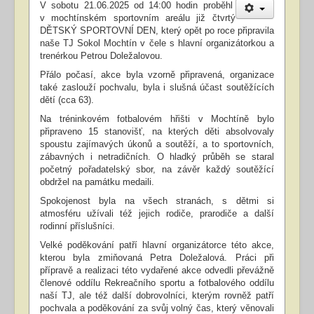
V sobotu 21.06.2025 od 14:00 hodin proběhl
v mochtínském sportovním areálu již čtvrtý
DĚTSKÝ SPORTOVNÍ DEN, který opět po roce připravila
naše TJ Sokol Mochtín v čele s hlavní organizátorkou a
trenérkou Petrou Doležalovou.
Přálo počasí, akce byla vzorně připravená, organizace
také zaslouží pochvalu, byla i slušná účast soutěžících
dětí (cca 63).
Na tréninkovém fotbalovém hřišti v Mochtíně bylo
připraveno 15 stanovišť, na kterých děti absolvovaly
spoustu zajímavých úkonů a soutěží, a to sportovních,
zábavných i netradičních.
O hladký průběh se staral
početný pořadatelský sbor, na závěr každý soutěžící
obdržel na památku medaili.
Spokojenost byla na všech stranách, s dětmi si
atmosféru užívali též jejich rodiče, prarodiče a další
rodinní příslušníci.
Velké poděkování patří hlavní organizátorce této akce,
kterou byla zmiňovaná Petra Doležalová. Práci při
přípravě a realizaci této vydařené akce odvedli převážně
členové oddílu Rekreačního sportu a fotbalového oddílu
naší TJ, ale též další dobrovolníci, kterým rovněž patří
pochvala a poděkování za svůj volný čas, který věnovali