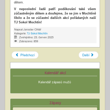
dětem.
V neposlední řadě patří poděkování také všem
zúčastněným dětem a doufejme, že se jim v Mochtíně
líbilo a že se zúčastní dalších akcí pořádaných naší
TJ Sokol Mochtín!
Napsal
Jaroslav Cihlář
Kategorie:
TJ Sokol Mochtín
Zveřejněno: 23. červen 2025
Zobrazeno: 859
Předchozí
Další
Kalendář akcí
Kalendář zápasů mužů
Zápasy