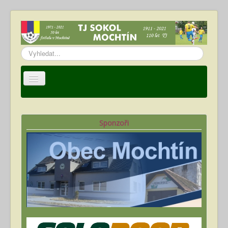
Vyhledávání...
Úvod
TJ Sokol Mochtín
Sponzoři
Oddíl fotbalu
Hráči
Kalendář akcí
Fotogalerie
Ke stažení