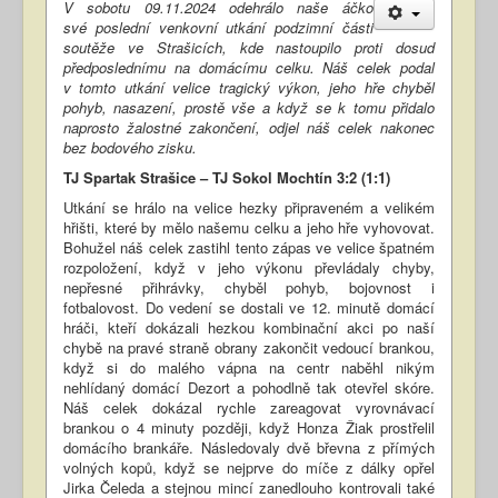
V sobotu 09.11.2024 odehrálo naše áčko
své poslední venkovní utkání podzimní části
soutěže ve Strašicích, kde nastoupilo proti dosud
předposlednímu na domácímu celku. Náš celek podal
v tomto utkání velice tragický výkon, jeho hře chyběl
pohyb, nasazení, prostě vše a když se k tomu přidalo
naprosto žalostné zakončení, odjel náš celek nakonec
bez bodového zisku.
TJ Spartak Strašice – TJ Sokol Mochtín 3:2 (1:1)
Utkání se hrálo na velice hezky připraveném a velikém
hřišti, které by mělo našemu celku a jeho hře vyhovovat.
Bohužel náš celek zastihl tento zápas ve velice špatném
rozpoložení, když v jeho výkonu převládaly chyby,
nepřesné přihrávky, chyběl pohyb, bojovnost i
fotbalovost. Do vedení se dostali ve 12. minutě domácí
hráči, kteří dokázali hezkou kombinační akci po naší
chybě na pravé straně obrany zakončit vedoucí brankou,
když si do malého vápna na centr naběhl nikým
nehlídaný domácí Dezort a pohodlně tak otevřel skóre.
Náš celek dokázal rychle zareagovat vyrovnávací
brankou o 4 minuty později, když Honza Žiak prostřelil
domácího brankáře. Následovaly dvě břevna z přímých
volných kopů, když se nejprve do míče z dálky opřel
Jirka Čeleda a stejnou mincí zanedlouho kontrovali také