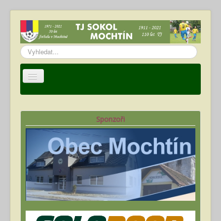
Vyhledávání...
Úvod
TJ Sokol Mochtín
Sponzoři
Oddíl fotbalu
Hráči
Kalendář akcí
Fotogalerie
Ke stažení