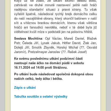
Když už se zdálo, že utkání skončí dělbou bodů,
zahrávali ve druhé minutě nastavení ještě naši hráči
nadějnou standartní situaci z pravé strany. Tu však
vyřešili špatně, následoval rychlý brejk domácího celku
do naší nezajištěné obrany, který skončil balónem v naší
síti a vítěznou brankou domácích, kterou však většina
hráčů ani fanoušků neviděla, neboť v té době byla již
viditelnost kvůli mlze v podstatě jen na polovinu hřiště.
Sestava Mochtína
: Opl Václav, Mareš Daniel, Blažek
Petr, Čeleda Jiří, Lysek Jakub, Höfler David, Žiak Jan,
Dolejš Jiří, Smolík Zbyněk, Horský Michal (77. Osvald
Jaromír), Pretzelmayer Jaroslav (77. Rašek Josef)
Ke svému poslednímu utkání podzimní části
nastoupí naše áčko na domácí půdě v sobotu
16.11.2024 od 14:00 proti Strážovu.
Po utkání bude následovat společná dokopná obou
našich celků, tedy áčka i béčka.
Zápis o utkání
Tabulka soutěže a ostatní výsledky