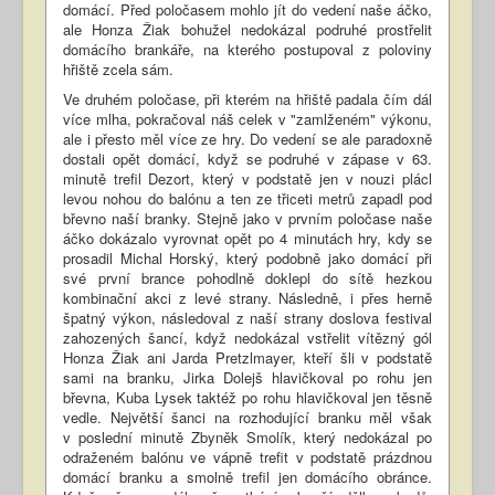
domácí. Před poločasem mohlo jít do vedení naše áčko,
ale Honza Žiak bohužel nedokázal podruhé prostřelit
domácího brankáře, na kterého postupoval z poloviny
hřiště zcela sám.
Ve druhém poločase, při kterém na hřiště padala čím dál
více mlha, pokračoval náš celek v "zamlženém" výkonu,
ale i přesto měl více ze hry. Do vedení se ale paradoxně
dostali opět domácí, když se podruhé v zápase v 63.
minutě trefil Dezort, který v podstatě jen v nouzi plácl
levou nohou do balónu a ten ze třiceti metrů zapadl pod
břevno naší branky. Stejně jako v prvním poločase naše
áčko dokázalo vyrovnat opět po 4 minutách hry, kdy se
prosadil Michal Horský, který podobně jako domácí při
své první brance pohodlně doklepl do sítě hezkou
kombinační akci z levé strany. Následně, i přes herně
špatný výkon, následoval z naší strany doslova festival
zahozených šancí, když nedokázal vstřelit vítězný gól
Honza Žiak ani Jarda Pretzlmayer, kteří šli v podstatě
sami na branku, Jirka Dolejš hlavičkoval po rohu jen
břevna, Kuba Lysek taktéž po rohu hlavičkoval jen těsně
vedle. Největší šanci na rozhodující branku měl však
v poslední minutě Zbyněk Smolík, který nedokázal po
odraženém balónu ve vápně trefit v podstatě prázdnou
domácí branku a smolně trefil jen domácího obránce.