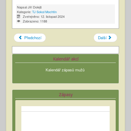
Napsal
Jiří Dolejš
Kategorie:
TJ Sokol Mochtín
Zveřejněno: 12. listopad 2024
Zobrazeno: 1188
Předchozí
Další
Kalendář akcí
Kalendář zápasů mužů
Zápasy