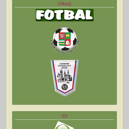
Odkazy
ISP