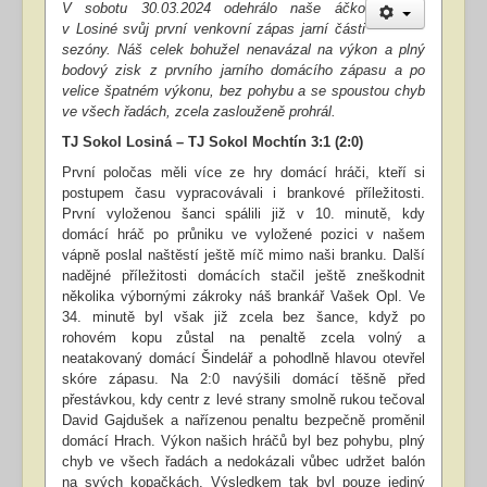
V sobotu 30.03.2024 odehrálo naše áčko
v Losiné svůj první venkovní zápas jarní části
sezóny. Náš celek bohužel nenavázal na výkon a plný
bodový zisk z prvního jarního domácího zápasu a po
velice špatném výkonu, bez pohybu a se spoustou chyb
ve všech řadách, zcela zaslouženě prohrál.
TJ Sokol Losiná – TJ Sokol Mochtín 3:1 (2:0)
První poločas měli více ze hry domácí hráči, kteří si
postupem času vypracovávali i brankové příležitosti.
První vyloženou šanci spálili již v 10. minutě, kdy
domácí hráč po průniku ve vyložené pozici v našem
vápně poslal naštěstí ještě míč mimo naši branku. Další
nadějné příležitosti domácích stačil ještě zneškodnit
několika výbornými zákroky náš brankář Vašek Opl. Ve
34. minutě byl však již zcela bez šance, když po
rohovém kopu zůstal na penaltě zcela volný a
neatakovaný domácí Šindelář a pohodlně hlavou otevřel
skóre zápasu. Na 2:0 navýšili domácí těšně před
přestávkou, kdy centr z levé strany smolně rukou tečoval
David Gajdušek a nařízenou penaltu bezpečně proměnil
domácí Hrach. Výkon našich hráčů byl bez pohybu, plný
chyb ve všech řadách a nedokázali vůbec udržet balón
na svých kopačkách. Výsledkem tak byl pouze jediný