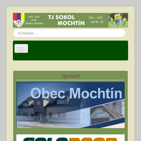
Vyhledávání...
Úvod
TJ Sokol Mochtín
Sponzoři
Oddíl fotbalu
Hráči
Kalendář akcí
Fotogalerie
Ke stažení