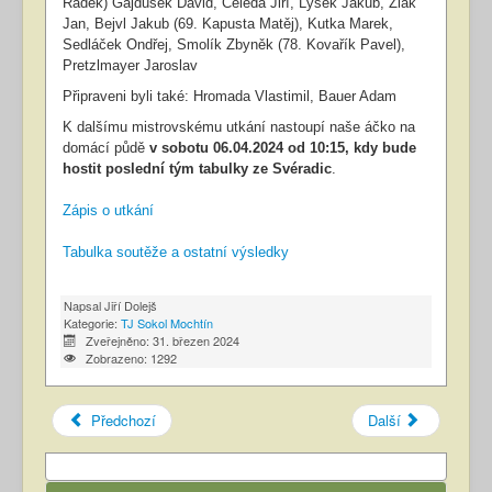
Radek) Gajdušek David, Čeleda Jiří, Lysek Jakub, Žiak
Jan, Bejvl Jakub (69. Kapusta Matěj), Kutka Marek,
Sedláček Ondřej, Smolík Zbyněk (78. Kovařík Pavel),
Pretzlmayer Jaroslav
Připraveni byli také: Hromada Vlastimil, Bauer Adam
K dalšímu mistrovskému utkání nastoupí naše áčko na
domácí půdě
v sobotu 06.04.2024 od 10:15, kdy bude
hostit poslední tým tabulky ze Svéradic
.
Zápis o utkání
Tabulka soutěže a ostatní výsledky
Napsal
Jiří Dolejš
Kategorie:
TJ Sokol Mochtín
Zveřejněno: 31. březen 2024
Zobrazeno: 1292
Předchozí
Další