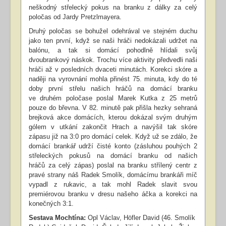
neškodný střelecký pokus na branku z dálky za celý
poločas od Jardy Pretzlmayera.
Druhý poločas se bohužel odehrával ve stejném duchu
jako ten první, když se naši hráči nedokázali udržet na
balónu, a tak si domácí pohodlně hlídali svůj
dvoubrankový náskok. Trochu více aktivity předvedli naši
hráči až v posledních dvaceti minutách. Korekci skóre a
naději na vyrovnání mohla přinést 75. minuta, kdy do té
doby první střelu našich hráčů na domácí branku
ve druhém poločase poslal Marek Kutka z 25 metrů
pouze do břevna. V 82. minutě pak přišla hezky sehraná
brejková akce domácích, kterou dokázal svým druhým
gólem v utkání zakončit Hrach a navýšil tak skóre
zápasu již na 3:0 pro domácí celek. Když už se zdálo, že
domácí brankář udrží čisté konto (zásluhou pouhých 2
střeleckých pokusů na domácí branku od našich
hráčů
za celý zápas
) poslal na branku střílený centr z
pravé strany náš Radek Smolík, domácímu brankáři míč
vypadl z rukavic, a tak mohl Radek slavit svou
premiérovou branku v dresu našeho áčka a korekci na
konečných 3:1.
Sestava Mochtína:
Opl Václav, Höfler David (46. Smolík